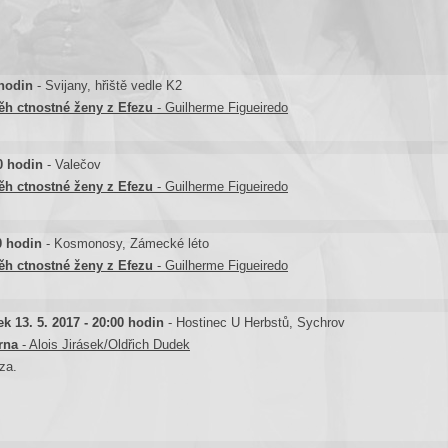
 hodin
- Svijany, hřiště vedle K2
ěh ctnostné ženy z Efezu
- Guilherme Figueiredo
0 hodin
- Valečov
ěh ctnostné ženy z Efezu
- Guilherme Figueiredo
30 hodin
- Kosmonosy, Zámecké léto
ěh ctnostné ženy z Efezu
- Guilherme Figueiredo
ek 13. 5. 2017 - 20:00 hodin
- Hostinec U Herbstů, Sychrov
rna
- Alois Jirásek/Oldřich Dudek
za.