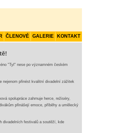
R
ČLENOVÉ
GALERIE
KONTAKT
tě
!
jméno "Tyl" nese po významném českém
 nejenom přinést kvalitní divadelní zážitek
vá spolupráce zahrnuje herce, režiséry,
 divákům přinášejí emoce, příběhy a umělecký
divadelních festivalů a soutěží, kde