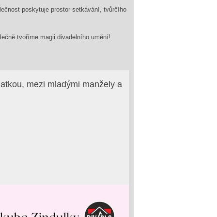
lečnost poskytuje prostor setkávání, tvůrčího
olečně tvoříme magii divadelního umění!
matkou, mezi mladými manžely a