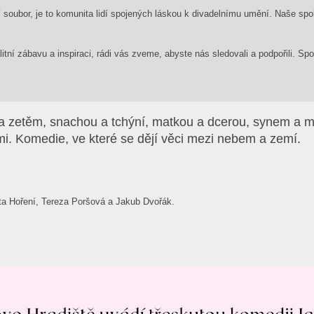
 soubor, je to komunita lidí spojených láskou k divadelnímu umění. Naše spo
itní zábavu a inspiraci, rádi vás zveme, abyste nás sledovali a podpořili. Sp
 a zetěm, snachou a tchýní, matkou a dcerou, synem a 
i. Komedie, ve které se dějí věci mezi nebem a zemí.
eta Hoření, Tereza Poršová a Jakub Dvořák.