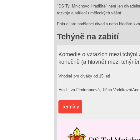
"DS Tyl Mnichovo Hradiště" není jen divadelní
rozvoje a sdílení uměleckých vášní.
Pokud jste nadšenci divadla nebo hledáte kval
Tchýně na zabití
Komedie o vztazích mezi tchýní
konečně (a hlavně) mezi tchýněm
Vhodné pro diváky od 15 let!
Hrají: Iva Flodrmanová, Jiřina Vodáková/An
Termíny