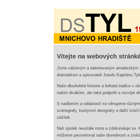
Vítejte na webových stránk
Jsme vášnivým a talentovaným amatérským 
dramatikovi a spisovateli Josefu Kajetánu Tyl
Naše dlouholetá historie a bohatá tradice v 
našim divákům, ale také podpořit a rozvíjet d
S nadšením a oddaností se věnujeme různým 
scénografy, kostýmní designéry a další tvůrč
zážitek.
Náš spolek neustále roste a zdokonaluje se.
můžeme prezentovat naše dovednosti a získ