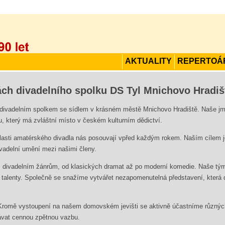
AKTUALITY
REPERTOÁ
ách divadelního spolku
DS Tyl Mnichovo Hradiš
divadelním spolkem se sídlem v krásném městě Mnichovo Hradiště. Naše 
u, který má zvláštní místo v českém kulturním dědictví.
oblasti amatérského divadla nás posouvají vpřed každým rokem. Naším cílem je
ivadelní umění mezi našimi členy.
divadelním žánrům, od klasických dramat až po moderní komedie. Naše týmo
í talenty. Společně se snažíme vytvářet nezapomenutelná představení, která
 Kromě vystoupení na našem domovském jevišti se aktivně účastníme různých 
ávat cennou zpětnou vazbu.